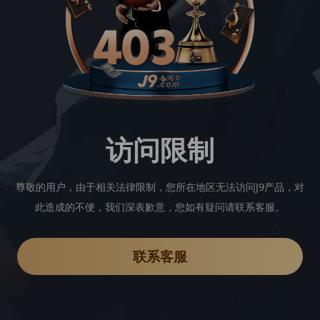
访问限制
尊敬的用户，由于相关法律限制，您所在地区无法访问J9产品，对
此造成的不便，我们深表歉意，您如有疑问请联系客服。
联系客服